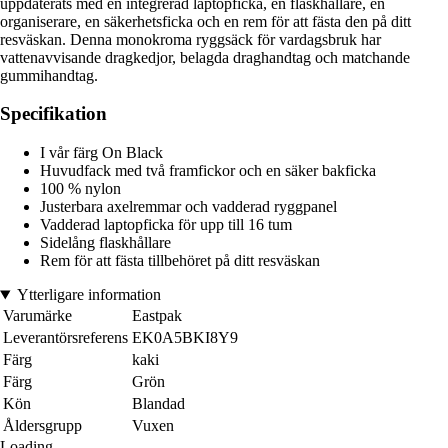
uppdaterats med en integrerad laptopficka, en flaskhållare, en
organiserare, en säkerhetsficka och en rem för att fästa den på ditt
resväskan. Denna monokroma ryggsäck för vardagsbruk har
vattenavvisande dragkedjor, belagda draghandtag och matchande
gummihandtag.
Specifikation
I vår färg On Black
Huvudfack med två framfickor och en säker bakficka
100 % nylon
Justerbara axelremmar och vadderad ryggpanel
Vadderad laptopficka för upp till 16 tum
Sidelång flaskhållare
Rem för att fästa tillbehöret på ditt resväskan
Ytterligare information
Varumärke
Eastpak
Leverantörsreferens
EK0A5BKI8Y9
Färg
kaki
Färg
Grön
Kön
Blandad
Åldersgrupp
Vuxen
Loading...