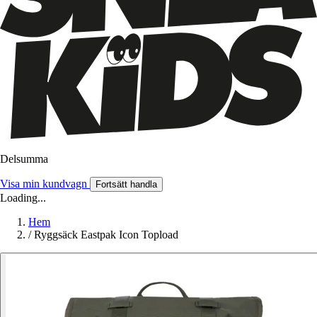
Delsumma
Visa min kundvagn
Fortsätt handla
Loading...
Hem
/
Ryggsäck Eastpak Icon Topload