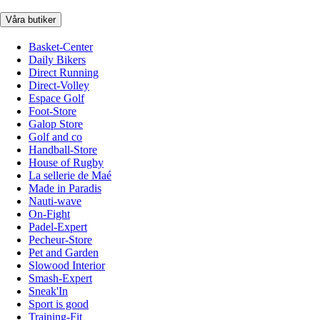
Våra butiker
Basket-Center
Daily Bikers
Direct Running
Direct-Volley
Espace Golf
Foot-Store
Galop Store
Golf and co
Handball-Store
House of Rugby
La sellerie de Maé
Made in Paradis
Nauti-wave
On-Fight
Padel-Expert
Pecheur-Store
Pet and Garden
Slowood Interior
Smash-Expert
Sneak'In
Sport is good
Training-Fit