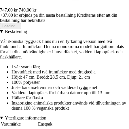
747,00 kr
740,00 kr
+37,00 kr
erbjuds pa din nasta bestallning
Krediteras efter att din
bestallning har bekraftats
Loading...
Beskrivning
Vår ikoniska ryggsäck finns nu i en fyrkantig version med två
funktionella framfickor. Denna monokroma modell har gott om plats
för alla dina nödvändigheter i huvudfacket, vadderat laptopfack och
flaskhållare.
I vår svarta färg
Huvudfack med två framfickor med dragkedja
Höjd: 47 cm, Bredd: 28,5 cm, Djup: 21 cm
100% polyester
Justerbara axelremmar och vadderad ryggpanel
Vadderat laptopfack för bärbara datorer upp till 13 tum
Hållare för flaska
Ingaorigine animaliska produkter används vid tillverkningen av
denna 100 % veganska produkt
Ytterligare information
Varumärke
Eastpak