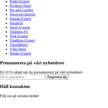
Padel-Expert
Pecheur-Store
Pet and Garden
Slowood Interior
Smash-Expert
Sneak'In
Sport is good
Training-Fit
Trek-Expert
Triathlon-Expert
TripnBikers
Vélo-Store
Winter-Expert
Prenumerera på vårt nyhetsbrev
Få 10 % rabatt när du prenumererar på vårt nyhetsbrev
Registrera dig
Håll kontakten
Följ oss på sociala medier