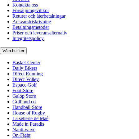
Kontakta oss
Försäljningsvillkor
Returer och återbetalningar
Ansvarsfriskrivning
Betalningsmetoder
Priser och leveransalternativ
Integritetspolicy
Våra butiker
Basket-Center
Daily Bikers
Direct Running
Direct-Volley
Espace Golf
Foot-Store
Galop Store
Golf and co
Handball-Store
House of Rugby
La sellerie de Maé
Made in Paradis
Nauti-wave
On-Fight