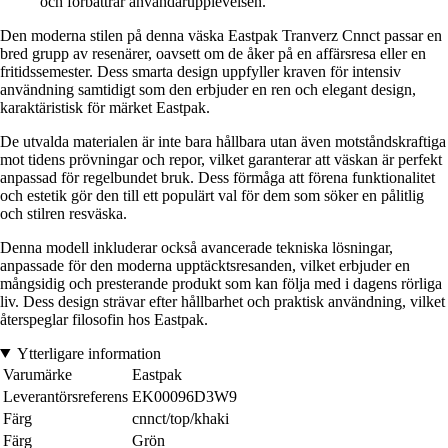
och förbättrar användarupplevelsen.
Den moderna stilen på denna väska Eastpak Tranverz Cnnct passar en
bred grupp av resenärer, oavsett om de åker på en affärsresa eller en
fritidssemester. Dess smarta design uppfyller kraven för intensiv
användning samtidigt som den erbjuder en ren och elegant design,
karaktäristisk för märket Eastpak.
De utvalda materialen är inte bara hållbara utan även motståndskraftiga
mot tidens prövningar och repor, vilket garanterar att väskan är perfekt
anpassad för regelbundet bruk. Dess förmåga att förena funktionalitet
och estetik gör den till ett populärt val för dem som söker en pålitlig
och stilren resväska.
Denna modell inkluderar också avancerade tekniska lösningar,
anpassade för den moderna upptäcktsresanden, vilket erbjuder en
mångsidig och presterande produkt som kan följa med i dagens rörliga
liv. Dess design strävar efter hållbarhet och praktisk användning, vilket
återspeglar filosofin hos Eastpak.
Ytterligare information
Varumärke
Eastpak
Leverantörsreferens
EK00096D3W9
Färg
cnnct/top/khaki
Färg
Grön