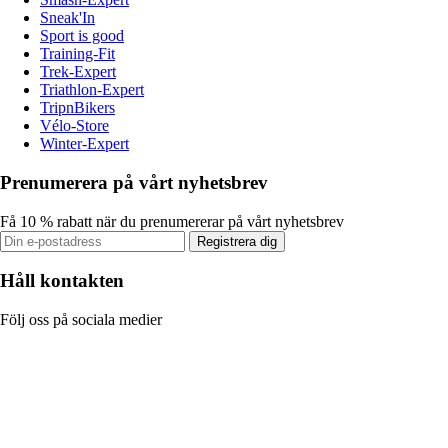
Sneak'In
Sport is good
Training-Fit
Trek-Expert
Triathlon-Expert
TripnBikers
Vélo-Store
Winter-Expert
Prenumerera på vårt nyhetsbrev
Få 10 % rabatt när du prenumererar på vårt nyhetsbrev
Registrera dig
Håll kontakten
Följ oss på sociala medier