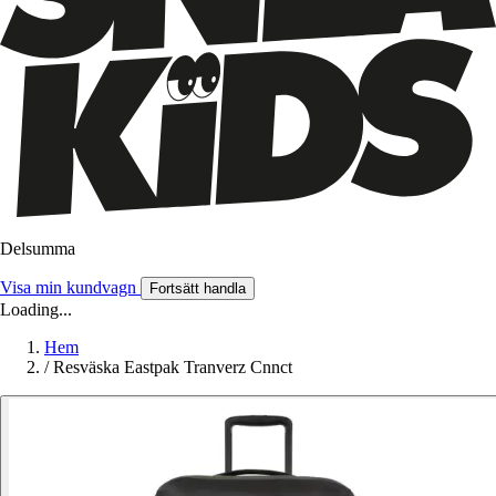
Delsumma
Visa min kundvagn
Fortsätt handla
Loading...
Hem
/
Resväska Eastpak Tranverz Cnnct