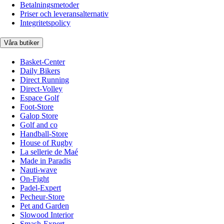
Betalningsmetoder
Priser och leveransalternativ
Integritetspolicy
Våra butiker
Basket-Center
Daily Bikers
Direct Running
Direct-Volley
Espace Golf
Foot-Store
Galop Store
Golf and co
Handball-Store
House of Rugby
La sellerie de Maé
Made in Paradis
Nauti-wave
On-Fight
Padel-Expert
Pecheur-Store
Pet and Garden
Slowood Interior
Smash-Expert