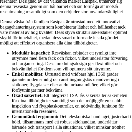
resenärer. Designad av det välkända märket Eastpak, utmärker sig
denna resväska genom sin hållbarhet och sin förmåga att motstå
reseutmaningar samtidigt som den erbjuder stor användarvänlighet.
Denna väska från familjen Eastpak är utrustad med ett innovativt
bagagehanteringssystem som kombinerar lätthet och hållfasthet tack
vare material av hög kvalitet. Dess styva struktur säkerställer optimal
skydd för innehållet, medan dess smart utformade insida gör det
möjligt att effektivt organisera alla dina tillhörigheter.
Modulär kapacitet:
Resväskan erbjuder ett rymligt inre
utrymme med flera fack och fickor, vilket underlättar förvaring
och organisering. Dess inredningsdesign ger flexibilitet och
bekvämlighet för dem som vill optimera sitt utrymme.
Enkel mobilitet:
Utrustad med vridbara hjul i 360 grader
garanterar den smidig och ansträngningslös manövrering i
stationer, flygplatser eller andra urbana miljöer, vilket gör
förflyttningar mer bekväma.
Ökad säkerhet:
Ett integrerat TSA-lås säkerställer säkerheten
för dina tillhörigheter samtidigt som det möjliggör en snabb
inspektion vid flygplatskontroller, en nödvändig funktion för
internationella resenärer.
Genomtänkt ergonomi:
Det teleskopiska handtaget, justerbart i
höjd, tillsammans med ett robust sidohandtag, underlättar
bärande och transport i alla situationer, vilket minskar trötthet