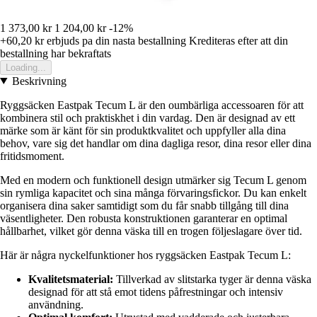
1 373,00 kr
1 204,00 kr
-12%
+60,20 kr
erbjuds pa din nasta bestallning
Krediteras efter att din
bestallning har bekraftats
Loading...
Beskrivning
Ryggsäcken Eastpak Tecum L är den oumbärliga accessoaren för att
kombinera stil och praktiskhet i din vardag. Den är designad av ett
märke som är känt för sin produktkvalitet och uppfyller alla dina
behov, vare sig det handlar om dina dagliga resor, dina resor eller dina
fritidsmoment.
Med en modern och funktionell design utmärker sig Tecum L genom
sin rymliga kapacitet och sina många förvaringsfickor. Du kan enkelt
organisera dina saker samtidigt som du får snabb tillgång till dina
väsentligheter. Den robusta konstruktionen garanterar en optimal
hållbarhet, vilket gör denna väska till en trogen följeslagare över tid.
Här är några nyckelfunktioner hos ryggsäcken Eastpak Tecum L:
Kvalitetsmaterial:
Tillverkad av slitstarka tyger är denna väska
designad för att stå emot tidens påfrestningar och intensiv
användning.