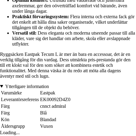
Optimal komfort:
Utrustad med vadderade och justerbara
axelremmar, ger den oöverträffad komfort vid bärande, även
under långa dagar.
Praktiskt förvaringssystem:
Flera interna och externa fack gör
det enkelt att hålla dina saker organiserade, vilket underlättar
tillgången till de objekt du behöver.
Versatil stil:
Dess eleganta och moderna utseende passar till alla
kläder, vare sig det handlar om arbete, skola eller avslappnade
utflykter.
Ryggsäcken Eastpak Tecum L är mer än bara en accessoar, det är en
verklig tillgång för din vardag. Dess utmärkta pris-prestanda gör den
till ett klokt val för den som söker att kombinera estetik och
funktionalitet. Med denna väska är du redo att möta alla dagens
äventyr med stil och lugn.
Ytterligare information
Varumärke
Eastpak
Leverantörsreferens
EK00092D4Z0
Färg
cnnct admiral
Färg
Blå
Kön
Blandad
Åldersgrupp
Vuxen
Loading...