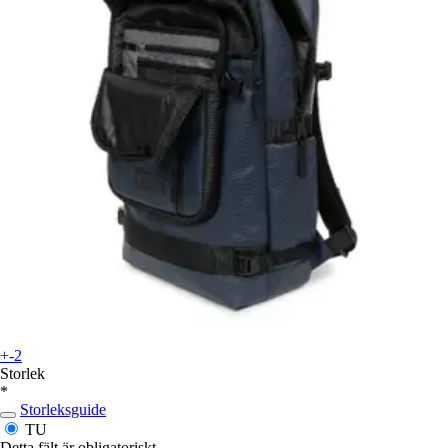
+-2
Storlek
*
Storleksguide
TU
Detta fält är obligatoriskt