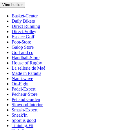
Våra butiker
Basket-Center
Daily Bikers
Direct Running
Direct-Volley
Espace Golf
Foot-Store
Galop Store
Golf and co
Handball-Store
House of Rugby
La sellerie de Maé
Made in Paradis
Nauti-wave
On-Fight
Padel-Expert
Pecheur-Store
Pet and Garden
Slowood Interior
Smash-Expert
Sneak'In
Sport is good
Training-Fit