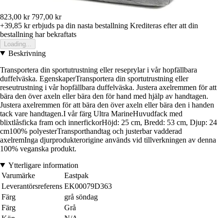
823,00 kr
797,00 kr
+39,85 kr
erbjuds pa din nasta bestallning
Krediteras efter att din
bestallning har bekraftats
Loading...
Beskrivning
Transportera din sportutrustning eller reseprylar i vår hopfällbara
duffelväska. EgenskaperTransportera din sportutrustning eller
reseutrustning i vår hopfällbara duffelväska. Justera axelremmen för att
bära den över axeln eller bära den för hand med hjälp av handtagen.
Justera axelremmen för att bära den över axeln eller bära den i handen
tack vare handtagen.I vår färg Ultra MarineHuvudfack med
blixtlåsficka fram och innerfickorHöjd: 25 cm, Bredd: 53 cm, Djup: 24
cm100% polyesterTransporthandtag och justerbar vadderad
axelremInga djurprodukterorigine används vid tillverkningen av denna
100% veganska produkt.
Ytterligare information
Varumärke
Eastpak
Leverantörsreferens
EK00079D363
Färg
grå söndag
Färg
Grå