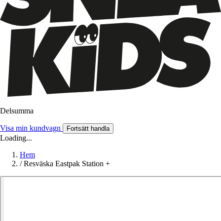
Delsumma
Visa min kundvagn
Fortsätt handla
Loading...
Hem
/
Resväska Eastpak Station +