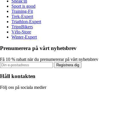
Sneak'In
Sport is good
Training-Fit
Trek-Expert
Triathlon-Expert
TripnBikers
Vélo-Store
Winter-Expert
Prenumerera på vårt nyhetsbrev
Få 10 % rabatt när du prenumererar på vårt nyhetsbrev
Registrera dig
Håll kontakten
Följ oss på sociala medier