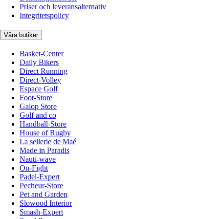
Priser och leveransalternativ
Integritetspolicy
Våra butiker
Basket-Center
Daily Bikers
Direct Running
Direct-Volley
Espace Golf
Foot-Store
Galop Store
Golf and co
Handball-Store
House of Rugby
La sellerie de Maé
Made in Paradis
Nauti-wave
On-Fight
Padel-Expert
Pecheur-Store
Pet and Garden
Slowood Interior
Smash-Expert