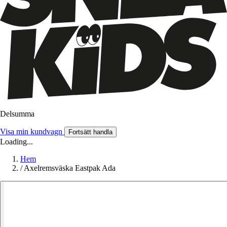
Delsumma
Visa min kundvagn
Fortsätt handla
Loading...
Hem
/
Axelremsväska Eastpak Ada