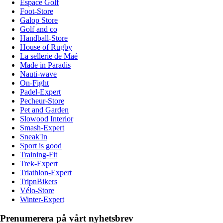
Espace Golf
Foot-Store
Galop Store
Golf and co
Handball-Store
House of Rugby
La sellerie de Maé
Made in Paradis
Nauti-wave
On-Fight
Padel-Expert
Pecheur-Store
Pet and Garden
Slowood Interior
Smash-Expert
Sneak'In
Sport is good
Training-Fit
Trek-Expert
Triathlon-Expert
TripnBikers
Vélo-Store
Winter-Expert
Prenumerera på vårt nyhetsbrev