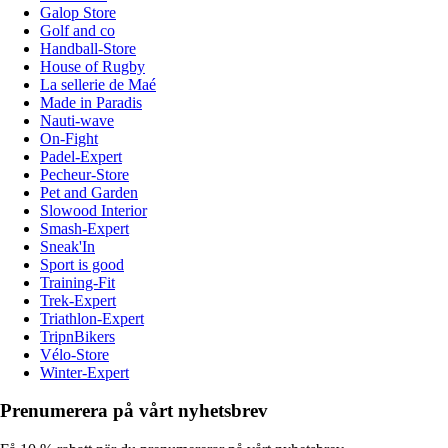
Galop Store
Golf and co
Handball-Store
House of Rugby
La sellerie de Maé
Made in Paradis
Nauti-wave
On-Fight
Padel-Expert
Pecheur-Store
Pet and Garden
Slowood Interior
Smash-Expert
Sneak'In
Sport is good
Training-Fit
Trek-Expert
Triathlon-Expert
TripnBikers
Vélo-Store
Winter-Expert
Prenumerera på vårt nyhetsbrev