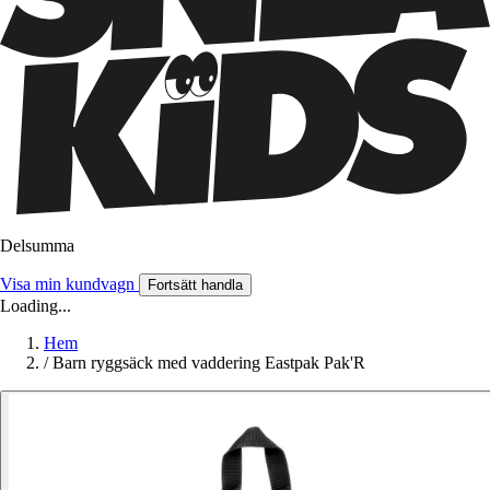
Delsumma
Visa min kundvagn
Fortsätt handla
Loading...
Hem
/
Barn ryggsäck med vaddering Eastpak Pak'R