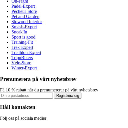
On-Fight
Padel-Expert
Pecheur-Store
Pet and Garden
Slowood Interior
Smash-Expert
Sneak'In
Sport is good
Training-Fit
Trek-Expert
Triathlon-Expert
TripnBikers
Vélo-Store
Winter-Expert
Prenumerera på vårt nyhetsbrev
Få 10 % rabatt när du prenumererar på vårt nyhetsbrev
Registrera dig
Håll kontakten
Följ oss på sociala medier