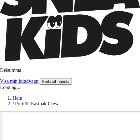
Delsumma
Visa min kundvagn
Fortsätt handla
Loading...
Hem
/
Portfölj Eastpak Crew