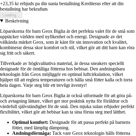
+23,35 kr
erbjuds pa din nasta bestallning
Krediteras efter att din
bestallning har bekraftats
Loading...
Beskrivning
Löparskorna för barn Geox Biglia är det perfekta valet för de små som
upptäcker världen med nyfikenhet och energi. Designade av det
välkända märket Geox, som är känt för sin innovation och kvalitet,
kombinerar dessa skor komfort och stil, vilket gör att ditt barn kan röra
sig fritt och säkert.
Tillverkade av högkvalitativa material, är dessa sneakers speciellt
designade för de ömtåliga fötterna hos bebisar. Den andningsbara
teknologin från Geox möjliggör en optimal luftcirkulation, vilket
hjälper till att reglera temperaturen och hålla små fötter kalla och torra
hela dagen. Varje steg blir ett trevligt äventyr!
Löparskorna för barn Geox Biglia är också utformade för att göra på-
och avtagning lättare, vilket ger stor praktisk nytta för föräldrar och
värdefull självständighet för de små. Den mjuka sulan erbjuder perfekt
flexibilitet, vilket gör att bebisar kan ta sina första steg med lätthet.
Optimal komfort:
Designade för att passa perfekt på barnens
fötter, med lämplig dämpning.
Andningsförmåga:
Tack vare Geox teknologin hålls fötterna