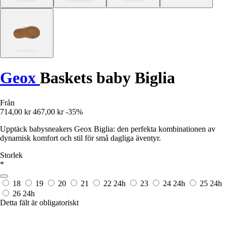
Geox
Baskets baby Biglia
Från
714,00 kr
467,00 kr
-35%
Upptäck babysneakers Geox Biglia: den perfekta kombinationen av
dynamisk komfort och stil för små dagliga äventyr.
Storlek
*
18
19
20
21
22
24h
23
24
24h
25
24h
26
24h
Detta fält är obligatoriskt