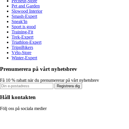
Pecheur-Store
Pet and Garden
Slowood Interior
Smash-Expert
Sneak'In
Sport is good
Training-Fit
Trek-Expert
Triathlon-Expert
TripnBikers
Vélo-Store
Winter-Expert
Prenumerera på vårt nyhetsbrev
Få 10 % rabatt när du prenumererar på vårt nyhetsbrev
Registrera dig
Håll kontakten
Följ oss på sociala medier