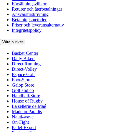
Försäljningsvillkor
Returer och återbetalningar
Ansvarsfriskrivning
Betalningsmetoder
Priser och leveransalternativ
Integritetspolicy
Våra butiker
Basket-Center
Daily Bikers
Direct Running
Direct-Volley
Espace Golf
Foot-Store
Galop Store
Golf and co
Handball-Store
House of Rugby
La sellerie de Maé
Made in Paradis
Nauti-wave
On-Fight
Padel-Expert