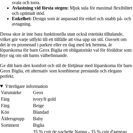
svala och torra.
Avlastning vid första stegen:
Mjuk sula för maximal flexibilitet
och optimalt stöd.
Enkelhet:
Design som är anpassad för enkel och snabb på- och
avtagning.
Dessa skor är inte bara funktionella utan också estetiskt tilltalande,
vilket gör varje utflykt till ett tillfälle att visa upp sin stil. Oavsett om
det är en promenad i parken eller en dag med lek hemma, är
löparskorna för barn Geox Biglia ett obligatoriskt val för föräldrar som
bryr sig om sitt barns välbefinnande.
Ge ditt barn den komfort och stil de förtjänar med löparskorna för barn
Geox Biglia, ett alternativ som kombinerar prestanda och elegans
perfekt.
Ytterligare information
Varumärke
Geox
Färg
ivory/lt gold
Färg
Beige
Kön
Blandad
Åldersgrupp
Baby
Sortiment
Biglia
35 % cuir de vachette Nappa - 35 % cuir d'agneau