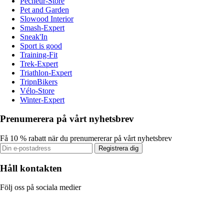
Pecheur-Store
Pet and Garden
Slowood Interior
Smash-Expert
Sneak'In
Sport is good
Training-Fit
Trek-Expert
Triathlon-Expert
TripnBikers
Vélo-Store
Winter-Expert
Prenumerera på vårt nyhetsbrev
Få 10 % rabatt när du prenumererar på vårt nyhetsbrev
Registrera dig
Håll kontakten
Följ oss på sociala medier