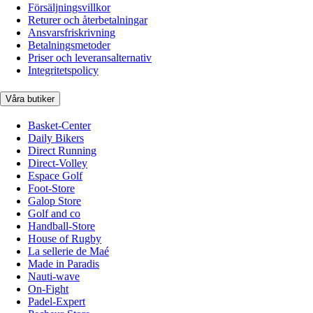
Försäljningsvillkor
Returer och återbetalningar
Ansvarsfriskrivning
Betalningsmetoder
Priser och leveransalternativ
Integritetspolicy
Våra butiker
Basket-Center
Daily Bikers
Direct Running
Direct-Volley
Espace Golf
Foot-Store
Galop Store
Golf and co
Handball-Store
House of Rugby
La sellerie de Maé
Made in Paradis
Nauti-wave
On-Fight
Padel-Expert