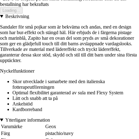
bestallning har bekraftats
Loading...
Beskrivning
Sandaler för små pojkar som är bekväma och andas, med en design
som har bur-effekt och stängd häl. Här erbjuds de i färgerna pistage
och marinblå, Zapito har en ovan del som pryds av små dekorationer
som ger en glädjefull touch till ditt barns avslappnade vardagslooks.
Tillverkade av material med lädereffekt och tryckt lädereffekt,
garanterar dessa skor stöd, skydd och stil till ditt barn under sina första
upptäckter.
Nyckelfunktioner
Skor utvecklade i samarbete med den italienska
fotterapeutföreningen
Optimal flexibilitet garanterad av sula med Flexy System
Lätt och snabb att ta på
Ankelstöd
Kardborreband
Ytterligare information
Varumärke
Geox
Färg
pistachio/navy