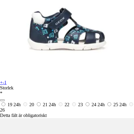
+-1
Storlek
*
19
24h
20
21
24h
22
23
24
24h
25
24h
26
Detta fält är obligatoriskt