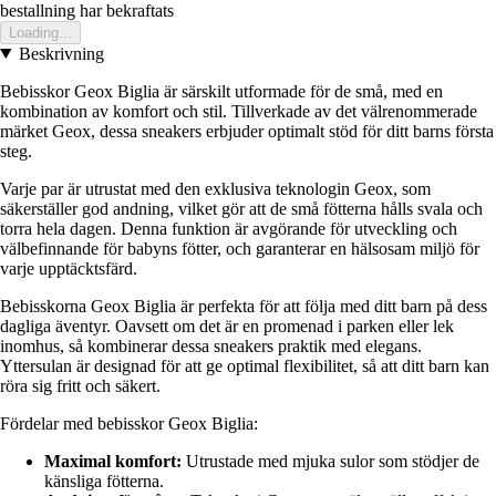
bestallning har bekraftats
Loading...
Beskrivning
Bebisskor Geox Biglia är särskilt utformade för de små, med en
kombination av komfort och stil. Tillverkade av det välrenommerade
märket Geox, dessa sneakers erbjuder optimalt stöd för ditt barns första
steg.
Varje par är utrustat med den exklusiva teknologin Geox, som
säkerställer god andning, vilket gör att de små fötterna hålls svala och
torra hela dagen. Denna funktion är avgörande för utveckling och
välbefinnande för babyns fötter, och garanterar en hälsosam miljö för
varje upptäcktsfärd.
Bebisskorna Geox Biglia är perfekta för att följa med ditt barn på dess
dagliga äventyr. Oavsett om det är en promenad i parken eller lek
inomhus, så kombinerar dessa sneakers praktik med elegans.
Yttersulan är designad för att ge optimal flexibilitet, så att ditt barn kan
röra sig fritt och säkert.
Fördelar med bebisskor Geox Biglia:
Maximal komfort:
Utrustade med mjuka sulor som stödjer de
känsliga fötterna.