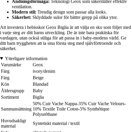
Andningsförmåga:
Teknologi Geox som säkerställer effektiv
ventilation.
Modern stil:
Trendig design som passar alla looks.
Säkerhet:
Sklyddade sulor för bättre grepp på olika ytor.
Att investera i bebisskor Geox Biglia är att välja en sko som följer med
i varje steg av ditt barns utveckling. De är inte bara praktiska för
vardagen, utan också stiliga för att passa in i baby-modens värld. Ge
ditt barn tryggheten att ta sina första steg med självförtroende och
säkerhet.
Ytterligare information
Varumärke
Geox
Färg
ivory/denim
Färg
Beige
Kön
Blandad
Åldersgrupp
Baby
Sortiment
Biglia
50% Cuir Vache Nappa-35% Cuir Vache Velours-
Sammansättning
10% Textile Toile Coton-5% Synthétique
Polyuréthane
Huvudsakligt
Syntetiskt material / textil
material