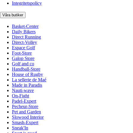
Integritetspolicy
Våra butiker
Basket-Center
Daily Bikers
Direct Running
Direct-Volley
Espace Golf
Foot-Store
Galop Store
Golf and co
Handball-Store
House of Rugby
La sellerie de Maé
Made in Paradis
Nauti-wave
On-Fight
Padel-Expert
Pecheur-Store
Pet and Garden
Slowood Interior
Smash-Expert
Sneak'In