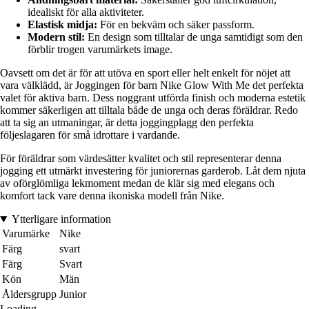
idealiskt för alla aktiviteter.
Elastisk midja:
För en bekväm och säker passform.
Modern stil:
En design som tilltalar de unga samtidigt som den
förblir trogen varumärkets image.
Oavsett om det är för att utöva en sport eller helt enkelt för nöjet att
vara välklädd, är Joggingen för barn Nike Glow With Me det perfekta
valet för aktiva barn. Dess noggrant utförda finish och moderna estetik
kommer säkerligen att tilltala både de unga och deras föräldrar. Redo
att ta sig an utmaningar, är detta joggingplagg den perfekta
följeslagaren för små idrottare i vardande.
För föräldrar som värdesätter kvalitet och stil representerar denna
jogging ett utmärkt investering för juniorernas garderob. Låt dem njuta
av oförglömliga lekmoment medan de klär sig med elegans och
komfort tack vare denna ikoniska modell från Nike.
Ytterligare information
Varumärke
Nike
Färg
svart
Färg
Svart
Kön
Män
Åldersgrupp
Junior
Loading...