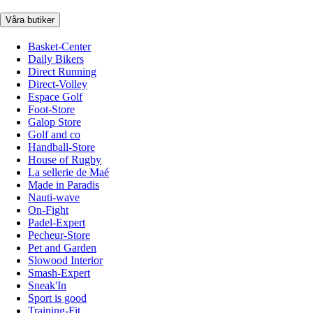
Våra butiker
Basket-Center
Daily Bikers
Direct Running
Direct-Volley
Espace Golf
Foot-Store
Galop Store
Golf and co
Handball-Store
House of Rugby
La sellerie de Maé
Made in Paradis
Nauti-wave
On-Fight
Padel-Expert
Pecheur-Store
Pet and Garden
Slowood Interior
Smash-Expert
Sneak'In
Sport is good
Training-Fit