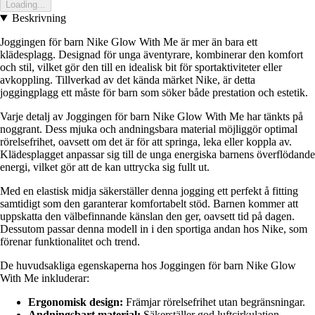
Loading...
Beskrivning
Joggingen för barn Nike Glow With Me är mer än bara ett
klädesplagg. Designad för unga äventyrare, kombinerar den komfort
och stil, vilket gör den till en idealisk bit för sportaktiviteter eller
avkoppling. Tillverkad av det kända märket Nike, är detta
joggingplagg ett måste för barn som söker både prestation och estetik.
Varje detalj av Joggingen för barn Nike Glow With Me har tänkts på
noggrant. Dess mjuka och andningsbara material möjliggör optimal
rörelsefrihet, oavsett om det är för att springa, leka eller koppla av.
Klädesplagget anpassar sig till de unga energiska barnens överflödande
energi, vilket gör att de kan uttrycka sig fullt ut.
Med en elastisk midja säkerställer denna jogging ett perfekt å fitting
samtidigt som den garanterar komfortabelt stöd. Barnen kommer att
uppskatta den välbefinnande känslan den ger, oavsett tid på dagen.
Dessutom passar denna modell in i den sportiga andan hos Nike, som
förenar funktionalitet och trend.
De huvudsakliga egenskaperna hos Joggingen för barn Nike Glow
With Me inkluderar:
Ergonomisk design:
Främjar rörelsefrihet utan begränsningar.
Andningsbart material:
Säkerställer god luftcirkulation,