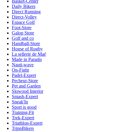
Basket-Center
Daily Bikers
Direct Running
Direct-Volley
Espace Golf
Foot-Store
Galop Store
Golf and co
Handball-Store
House of Rugby
La sellerie de Maé
Made in Paradis
Nauti-wave
On-Fight
Padel-Expert
Pecheur-Store
Pet and Garden
Slowood Interior
Smash-Expert
Sneak'In
Sport is good
Training-Fit
Trek-Expert
Triathlon-Expert
TripnBikers