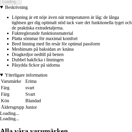
Loading...
Beskrivning
Löpning är ett nöje även när temperaturen är låg: de långa
tightsen ger dig optimalt stöd tack vare det funktionella tyget och
de praktiska extradetaljerna.
Fuktreglerande funktionsmaterial
Platta sömmar för maximal komfort
Bred linning med fin resår för optimal passform
Meshinsats på baksidan av knäna
Dragkedjor nedtill på benen
Dubbel bakficka i linningen
Påsydda fickor på sidorna
Ytterligare information
Varumärke
Erima
Färg
svart
Färg
Svart
Kön
Blandad
Åldersgrupp
Junior
Loading...
Loading...
Alla våra varumärken