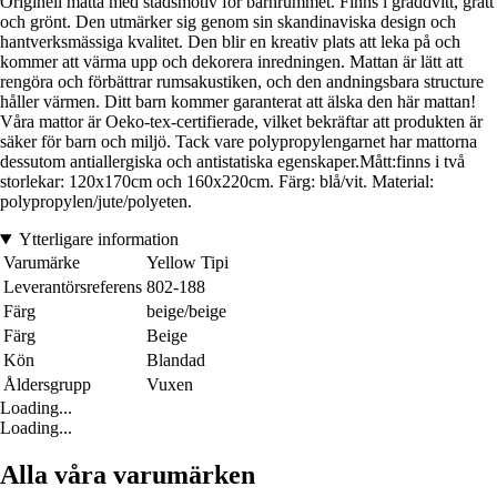
Originell matta med stadsmotiv för barnrummet. Finns i gräddvitt, grått
och grönt. Den utmärker sig genom sin skandinaviska design och
hantverksmässiga kvalitet. Den blir en kreativ plats att leka på och
kommer att värma upp och dekorera inredningen. Mattan är lätt att
rengöra och förbättrar rumsakustiken, och den andningsbara structure
håller värmen. Ditt barn kommer garanterat att älska den här mattan!
Våra mattor är Oeko-tex-certifierade, vilket bekräftar att produkten är
säker för barn och miljö. Tack vare polypropylengarnet har mattorna
dessutom antiallergiska och antistatiska egenskaper.Mått:finns i två
storlekar: 120x170cm och 160x220cm. Färg: blå/vit. Material:
polypropylen/jute/polyeten.
Ytterligare information
Varumärke
Yellow Tipi
Leverantörsreferens
802-188
Färg
beige/beige
Färg
Beige
Kön
Blandad
Åldersgrupp
Vuxen
Loading...
Loading...
Alla våra varumärken