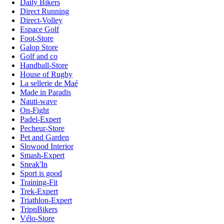
Daily Bikers
Direct Running
Direct-Volley
Espace Golf
Foot-Store
Galop Store
Golf and co
Handball-Store
House of Rugby
La sellerie de Maé
Made in Paradis
Nauti-wave
On-Fight
Padel-Expert
Pecheur-Store
Pet and Garden
Slowood Interior
Smash-Expert
Sneak'In
Sport is good
Training-Fit
Trek-Expert
Triathlon-Expert
TripnBikers
Vélo-Store