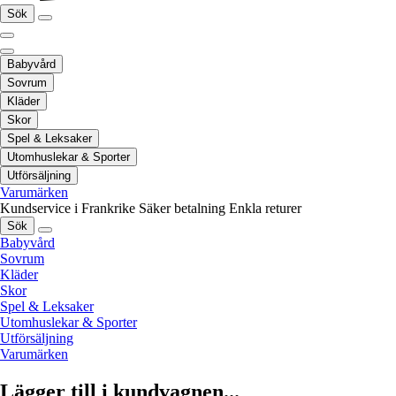
Sök
Babyvård
Sovrum
Kläder
Skor
Spel & Leksaker
Utomhuslekar & Sporter
Utförsäljning
Varumärken
Kundservice i Frankrike
Säker betalning
Enkla returer
Sök
Babyvård
Sovrum
Kläder
Skor
Spel & Leksaker
Utomhuslekar & Sporter
Utförsäljning
Varumärken
Lägger till i kundvagnen...