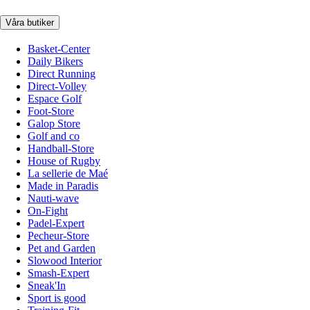
Våra butiker
Basket-Center
Daily Bikers
Direct Running
Direct-Volley
Espace Golf
Foot-Store
Galop Store
Golf and co
Handball-Store
House of Rugby
La sellerie de Maé
Made in Paradis
Nauti-wave
On-Fight
Padel-Expert
Pecheur-Store
Pet and Garden
Slowood Interior
Smash-Expert
Sneak'In
Sport is good