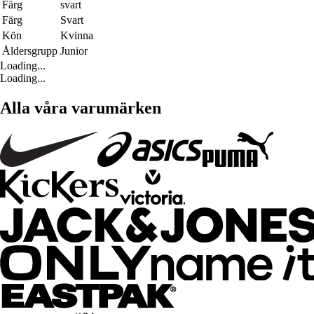
Färg
svart
Färg
Svart
Kön
Kvinna
Åldersgrupp
Junior
Loading...
Loading...
Alla våra varumärken