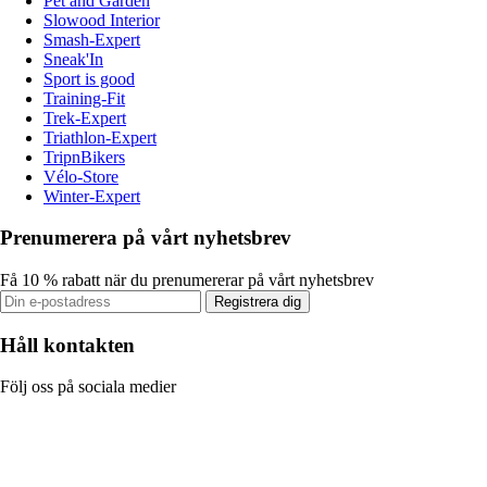
Pet and Garden
Slowood Interior
Smash-Expert
Sneak'In
Sport is good
Training-Fit
Trek-Expert
Triathlon-Expert
TripnBikers
Vélo-Store
Winter-Expert
Prenumerera på vårt nyhetsbrev
Få 10 % rabatt när du prenumererar på vårt nyhetsbrev
Registrera dig
Håll kontakten
Följ oss på sociala medier