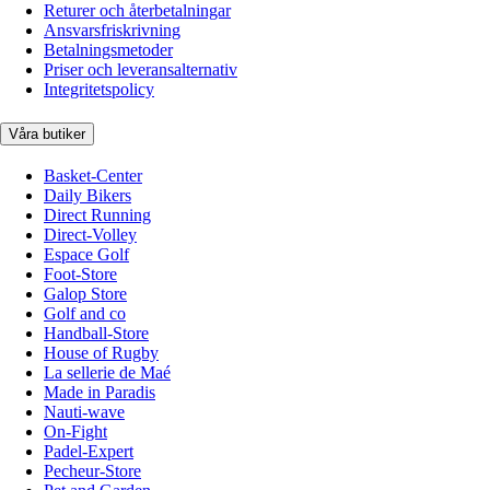
Returer och återbetalningar
Ansvarsfriskrivning
Betalningsmetoder
Priser och leveransalternativ
Integritetspolicy
Våra butiker
Basket-Center
Daily Bikers
Direct Running
Direct-Volley
Espace Golf
Foot-Store
Galop Store
Golf and co
Handball-Store
House of Rugby
La sellerie de Maé
Made in Paradis
Nauti-wave
On-Fight
Padel-Expert
Pecheur-Store