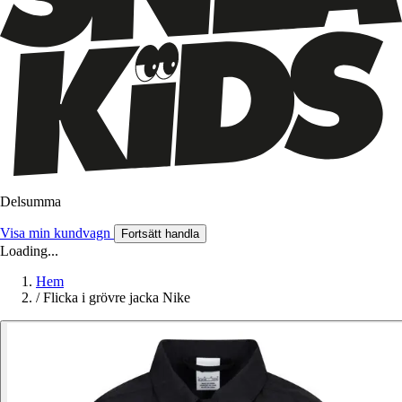
Delsumma
Visa min kundvagn
Fortsätt handla
Loading...
Hem
/
Flicka i grövre jacka Nike