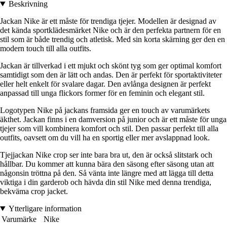
Beskrivning
Jackan Nike är ett måste för trendiga tjejer. Modellen är designad av
det kända sportklädesmärket Nike och är den perfekta partnern för en
stil som är både trendig och atletisk. Med sin korta skärning ger den en
modern touch till alla outfits.
Jackan är tillverkad i ett mjukt och skönt tyg som ger optimal komfort
samtidigt som den är lätt och andas. Den är perfekt för sportaktiviteter
eller helt enkelt för svalare dagar. Den avlånga designen är perfekt
anpassad till unga flickors former för en feminin och elegant stil.
Logotypen Nike på jackans framsida ger en touch av varumärkets
äkthet. Jackan finns i en damversion på junior och är ett måste för unga
tjejer som vill kombinera komfort och stil. Den passar perfekt till alla
outfits, oavsett om du vill ha en sportig eller mer avslappnad look.
Tjejjackan Nike crop ser inte bara bra ut, den är också slitstark och
hållbar. Du kommer att kunna bära den säsong efter säsong utan att
någonsin tröttna på den. Så vänta inte längre med att lägga till detta
viktiga i din garderob och hävda din stil Nike med denna trendiga,
bekväma crop jacket.
Ytterligare information
Varumärke
Nike