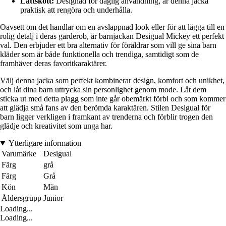
Lättskött:
Designad för daglig användning, är denna jacka
praktisk att rengöra och underhålla.
Oavsett om det handlar om en avslappnad look eller för att lägga till en
rolig detalj i deras garderob, är barnjackan Desigual Mickey ett perfekt
val. Den erbjuder ett bra alternativ för föräldrar som vill ge sina barn
kläder som är både funktionella och trendiga, samtidigt som de
framhäver deras favoritkaraktärer.
Välj denna jacka som perfekt kombinerar design, komfort och unikhet,
och låt dina barn uttrycka sin personlighet genom mode. Låt dem
sticka ut med detta plagg som inte går obemärkt förbi och som kommer
att glädja små fans av den berömda karaktären. Stilen Desigual för
barn ligger verkligen i framkant av trenderna och förblir trogen den
glädje och kreativitet som unga har.
Ytterligare information
Varumärke
Desigual
Färg
grå
Färg
Grå
Kön
Män
Åldersgrupp
Junior
Loading...
Loading...