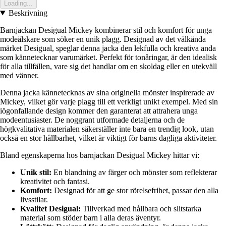
Loading...
Beskrivning
Barnjackan Desigual Mickey kombinerar stil och komfort för unga
modeälskare som söker en unik plagg. Designad av det välkända
märket Desigual, speglar denna jacka den lekfulla och kreativa anda
som kännetecknar varumärket. Perfekt för tonåringar, är den idealisk
för alla tillfällen, vare sig det handlar om en skoldag eller en utekväll
med vänner.
Denna jacka kännetecknas av sina originella mönster inspirerade av
Mickey, vilket gör varje plagg till ett verkligt unikt exempel. Med sin
iögonfallande design kommer den garanterat att attrahera unga
modeentusiaster. De noggrant utformade detaljerna och de
högkvalitativa materialen säkerställer inte bara en trendig look, utan
också en stor hållbarhet, vilket är viktigt för barns dagliga aktiviteter.
Bland egenskaperna hos barnjackan Desigual Mickey hittar vi:
Unik stil:
En blandning av färger och mönster som reflekterar
kreativitet och fantasi.
Komfort:
Designad för att ge stor rörelsefrihet, passar den alla
livsstilar.
Kvalitet Desigual:
Tillverkad med hållbara och slitstarka
material som stöder barn i alla deras äventyr.