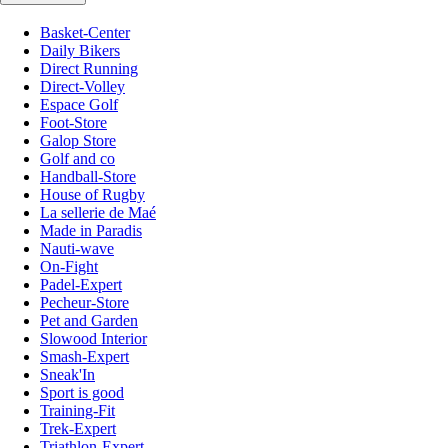
Basket-Center
Daily Bikers
Direct Running
Direct-Volley
Espace Golf
Foot-Store
Galop Store
Golf and co
Handball-Store
House of Rugby
La sellerie de Maé
Made in Paradis
Nauti-wave
On-Fight
Padel-Expert
Pecheur-Store
Pet and Garden
Slowood Interior
Smash-Expert
Sneak'In
Sport is good
Training-Fit
Trek-Expert
Triathlon-Expert