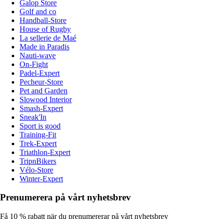
Galop Store
Golf and co
Handball-Store
House of Rugby
La sellerie de Maé
Made in Paradis
Nauti-wave
On-Fight
Padel-Expert
Pecheur-Store
Pet and Garden
Slowood Interior
Smash-Expert
Sneak'In
Sport is good
Training-Fit
Trek-Expert
Triathlon-Expert
TripnBikers
Vélo-Store
Winter-Expert
Prenumerera på vårt nyhetsbrev
Få 10 % rabatt när du prenumererar på vårt nyhetsbrev