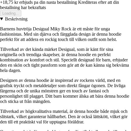
+18,75 kr
erbjuds pa din nasta bestallning
Krediteras efter att din
bestallning har bekraftats
Loading...
Beskrivning
Barnens huvtröja Desigual Miky Rock är ett måste för unga
fashionistas. Med sin djärva och färgglada design är denna hoodie
perfekt för att addera en rockig touch till vilken outfit som helst.
Tillverkad av det kända märket Desigual, som är känt för sina
originella och trendiga skapelser, är denna hoodie en perfekt
kombination av komfort och stil. Speciellt designad för barn, erbjuder
den en skön och tight passform som gör att de kan känna sig bekväma
hela dagen.
Designen av denna hoodie är inspirerad av rockens värld, med en
grafisk tryckt och metaldetaljer som direkt fångar ögonen. De livliga
färgerna och de unika mönstren ger en touch av fantasi och
personlighet till plagget. Ditt barn kommer älska att bära denna hoodie
och sticka ut från mängden.
Tillverkad av högkvalitativa material, är denna hoodie både mjuk och
slitstark, vilket garanterar hållbarhet. Den är också lättskött, vilket gör
den till ett praktiskt val för upptagna föräldrar.