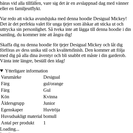
bäras vid alla tillfällen, vare sig det är en avslappnad dag med vänner
eller en familjeutflykt.
Var redo att väcka avundsjuka med denna hoodie Desigual Mickey!
Det är det perfekta valet för unga tjejer som älskar att sticka ut och
uttrycka sin personlighet. Så tveka inte att lägga till denna hoodie i din
samling, du kommer inte att ångra dig!
Skaffa dig nu denna hoodie för tjejer Desigual Mickey och låt dig
förföras av dess unika stil och kvalitetsfinish. Den kommer att följa
med dig på alla dina äventyr och bli snabbt ett måste i din garderob.
Vänta inte längre, beställ den idag!
Ytterligare information
Varumärke
Desigual
Färg
gul/orange
Färg
Gul
Kön
Kvinna
Åldersgrupp
Junior
Egenskaper
Huvtröja
Huvudsakligt material
bomull
Antal per produkt
1
Loading...