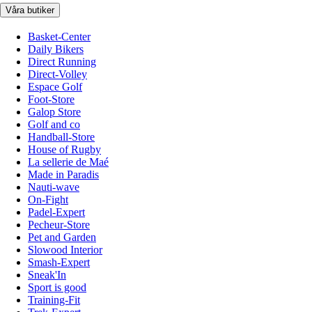
Våra butiker
Basket-Center
Daily Bikers
Direct Running
Direct-Volley
Espace Golf
Foot-Store
Galop Store
Golf and co
Handball-Store
House of Rugby
La sellerie de Maé
Made in Paradis
Nauti-wave
On-Fight
Padel-Expert
Pecheur-Store
Pet and Garden
Slowood Interior
Smash-Expert
Sneak'In
Sport is good
Training-Fit