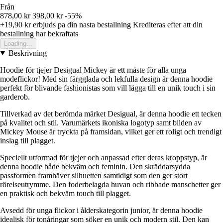
Från
878,00 kr
398,00 kr
-55%
+19,90 kr
erbjuds pa din nasta bestallning
Krediteras efter att din
bestallning har bekraftats
Loading...
Beskrivning
Hoodie för tjejer Desigual Mickey är ett måste för alla unga
modeflickor! Med sin färgglada och lekfulla design är denna hoodie
perfekt för blivande fashionistas som vill lägga till en unik touch i sin
garderob.
Tillverkad av det berömda märket Desigual, är denna hoodie ett tecken
på kvalitet och stil. Varumärkets ikoniska logotyp samt bilden av
Mickey Mouse är tryckta på framsidan, vilket ger ett roligt och trendigt
inslag till plagget.
Speciellt utformad för tjejer och anpassad efter deras kroppstyp, är
denna hoodie både bekväm och feminin. Den skräddarsydda
passformen framhäver silhuetten samtidigt som den ger stort
rörelseutrymme. Den foderbelagda huvan och ribbade manschetter ger
en praktisk och bekväm touch till plagget.
Avsedd för unga flickor i ålderskategorin junior, är denna hoodie
idealisk för tonåringar som söker en unik och modern stil. Den kan