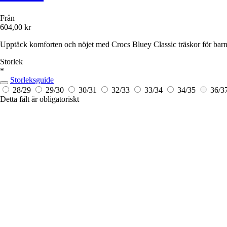
Från
604,00 kr
Upptäck komforten och nöjet med Crocs Bluey Classic träskor för barn
Storlek
*
Storleksguide
28/29
29/30
30/31
32/33
33/34
34/35
36/3
Detta fält är obligatoriskt