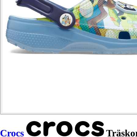
Crocs
Träskor