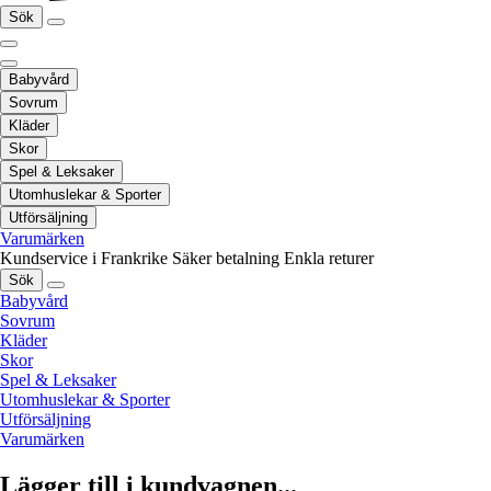
Sök
Babyvård
Sovrum
Kläder
Skor
Spel & Leksaker
Utomhuslekar & Sporter
Utförsäljning
Varumärken
Kundservice i Frankrike
Säker betalning
Enkla returer
Sök
Babyvård
Sovrum
Kläder
Skor
Spel & Leksaker
Utomhuslekar & Sporter
Utförsäljning
Varumärken
Lägger till i kundvagnen...