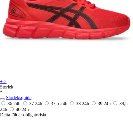
+-2
Storlek
*
Storleksguide
36
24h
37
24h
37,5
24h
38
24h
39
24h
39,5
24h
40
24h
Detta fält är obligatoriskt