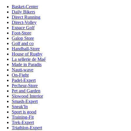
Basket-Center
Daily Bikers
Direct Running
Direct-Volley
Espace Golf
Foot-Store
Galop Store
Golf and co
Handball-Store
House of Rugby
La sellerie de Maé
Made in Paradis
Nauti-wave
On-Fight
Padel-Expert
Pecheur-Store
Pet and Garden
Slowood Interior
Smash-Expert
Sneak'In
Sport is good
Training-Fit
Trek-Expert
Triathlon-Expert