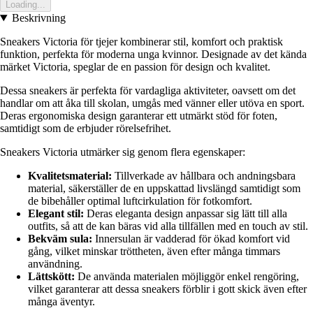
Loading...
Beskrivning
Sneakers Victoria för tjejer kombinerar stil, komfort och praktisk
funktion, perfekta för moderna unga kvinnor. Designade av det kända
märket Victoria, speglar de en passion för design och kvalitet.
Dessa sneakers är perfekta för vardagliga aktiviteter, oavsett om det
handlar om att åka till skolan, umgås med vänner eller utöva en sport.
Deras ergonomiska design garanterar ett utmärkt stöd för foten,
samtidigt som de erbjuder rörelsefrihet.
Sneakers Victoria utmärker sig genom flera egenskaper:
Kvalitetsmaterial:
Tillverkade av hållbara och andningsbara
material, säkerställer de en uppskattad livslängd samtidigt som
de bibehåller optimal luftcirkulation för fotkomfort.
Elegant stil:
Deras eleganta design anpassar sig lätt till alla
outfits, så att de kan bäras vid alla tillfällen med en touch av stil.
Bekväm sula:
Innersulan är vadderad för ökad komfort vid
gång, vilket minskar tröttheten, även efter många timmars
användning.
Lättskött:
De använda materialen möjliggör enkel rengöring,
vilket garanterar att dessa sneakers förblir i gott skick även efter
många äventyr.