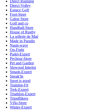
Direct Running
Direct-Volley
Espace Golf
Foot-Store
Galop Store
Golf and co
Handball-Store
House of Rugby
La sellerie de Maé
Made in Paradis
Nauti-wave
On-Fight
Padel-Expert
Pecheur-Store
Pet and Garden
Slowood Interior
Smash-Expert
Sneak'In
Sport is good
Training-Fit
Trek-Expert
Triathlon-Expert
TripnBikers
Vélo-Store
Winter-Expert