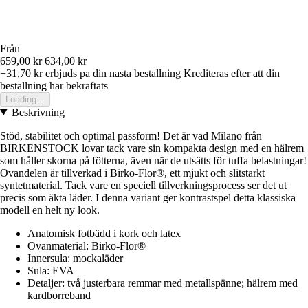
Från
659,00 kr
634,00 kr
+31,70 kr
erbjuds pa din nasta bestallning
Krediteras efter att din
bestallning har bekraftats
Loading...
Beskrivning
Stöd, stabilitet och optimal passform! Det är vad Milano från
BIRKENSTOCK lovar tack vare sin kompakta design med en hälrem
som håller skorna på fötterna, även när de utsätts för tuffa belastningar!
Ovandelen är tillverkad i Birko-Flor®, ett mjukt och slitstarkt
syntetmaterial. Tack vare en speciell tillverkningsprocess ser det ut
precis som äkta läder. I denna variant ger kontrastspel detta klassiska
modell en helt ny look.
Anatomisk fotbädd i kork och latex
Ovanmaterial: Birko-Flor®
Innersula: mockaläder
Sula: EVA
Detaljer: två justerbara remmar med metallspänne; hälrem med
kardborreband