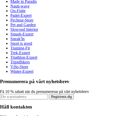
Made in Paradis
Nauti-wave
On-Fight
Padel-Expert
Pecheur-Store
Pet and Garden
Slowood Interior
Smash-Expert
Sneak'In
Sport is good
Training-Fit
Trek-Expert
Triathlon-Expert
TripnBikers
Vélo-Store
Winter-Expert
Prenumerera på vårt nyhetsbrev
Få 10 % rabatt när du prenumererar på vårt nyhetsbrev
Registrera dig
Håll kontakten