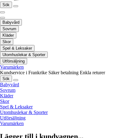
Sök
Babyvård
Sovrum
Kläder
Skor
Spel & Leksaker
Utomhuslekar & Sporter
Utförsäljning
Varumärken
Kundservice i Frankrike
Säker betalning
Enkla returer
Sök
Babyvård
Sovrum
Kläder
Skor
Spel & Leksaker
Utomhuslekar & Sporter
Utförsäljning
Varumärken
Lägger till i kundvagnen...