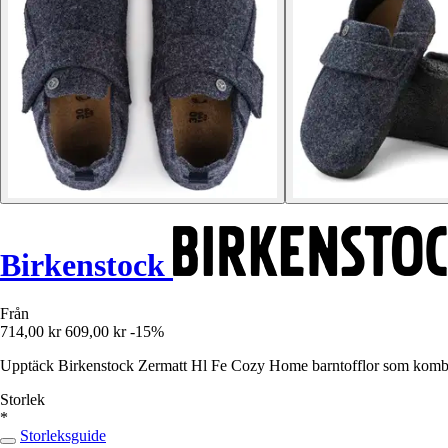
Birkenstock
Från
714,00 kr
609,00 kr
-15%
Upptäck Birkenstock Zermatt Hl Fe Cozy Home barntofflor som kombine
Storlek
*
Storleksguide