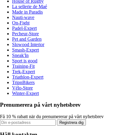
House of Rugby
La sellerie de Maé
Made in Paradis
Nauti-wave
On-Fight
Padel-Expert
Pecheur-Store
Pet and Garden
Slowood Interior
Smash-Expert
Sneak'In
Sport is good
Training-Fit
Trek-Expert
Triathlon-Expert
TripnBikers
Vélo-Store
Winter-Expert
Prenumerera på vårt nyhetsbrev
Få 10 % rabatt när du prenumererar på vårt nyhetsbrev
Registrera dig
Håll kontakten