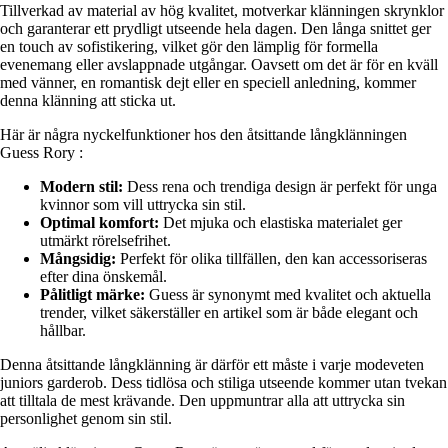
Tillverkad av material av hög kvalitet, motverkar klänningen skrynklor
och garanterar ett prydligt utseende hela dagen. Den långa snittet ger
en touch av sofistikering, vilket gör den lämplig för formella
evenemang eller avslappnade utgångar. Oavsett om det är för en kväll
med vänner, en romantisk dejt eller en speciell anledning, kommer
denna klänning att sticka ut.
Här är några nyckelfunktioner hos den åtsittande långklänningen
Guess Rory :
Modern stil:
Dess rena och trendiga design är perfekt för unga
kvinnor som vill uttrycka sin stil.
Optimal komfort:
Det mjuka och elastiska materialet ger
utmärkt rörelsefrihet.
Mångsidig:
Perfekt för olika tillfällen, den kan accessoriseras
efter dina önskemål.
Pålitligt märke:
Guess är synonymt med kvalitet och aktuella
trender, vilket säkerställer en artikel som är både elegant och
hållbar.
Denna åtsittande långklänning är därför ett måste i varje modeveten
juniors garderob. Dess tidlösa och stiliga utseende kommer utan tvekan
att tilltala de mest krävande. Den uppmuntrar alla att uttrycka sin
personlighet genom sin stil.