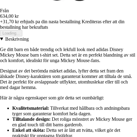
Från
634,00 kr
+31,70 kr
erbjuds pa din nasta bestallning
Krediteras efter att din
bestallning har bekraftats
Loading...
Beskrivning
Ge ditt barn en både trendig och lekfull look med adidas Disney
Mickey Mouse barn t-shirt set. Detta set är en perfekt blandning av stil
och komfort, idealiskt för unga Mickey Mouse-fans.
Designat av det berömda märket adidas, lyfter detta set fram den
älskade Disney-karaktären som garanterat kommer att tilltala de små.
Det är perfekt för avslappnade utflykter, utomhuslekar eller till och
med dagar hemma.
Här är några egenskaper som gör detta set oumbärligt:
Kvalitetsmaterial:
Tillverkat med hållbara och andningsbara
tyger som garanterar komfort hela dagen.
Tilltalande design:
Det roliga mönstret av Mickey Mouse ger
en glad touch till ditt barns garderob.
Enkel att sköta:
Detta set är lätt att tvätta, vilket gör det
praktiskt för upptagna föräldrar.