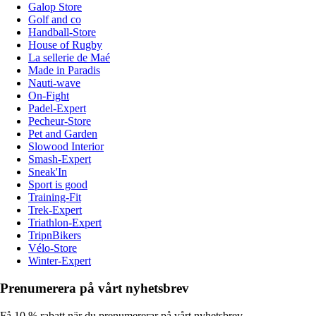
Galop Store
Golf and co
Handball-Store
House of Rugby
La sellerie de Maé
Made in Paradis
Nauti-wave
On-Fight
Padel-Expert
Pecheur-Store
Pet and Garden
Slowood Interior
Smash-Expert
Sneak'In
Sport is good
Training-Fit
Trek-Expert
Triathlon-Expert
TripnBikers
Vélo-Store
Winter-Expert
Prenumerera på vårt nyhetsbrev
Få 10 % rabatt när du prenumererar på vårt nyhetsbrev